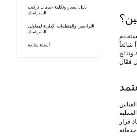
دليل أسعار وتكلفة خدمات تركيب
السيراميك
ين؟
التراخيص والمتطلبات الإدارية لمقاولي
السيراميك
تستخدم
شائعاً
أسئلة شائعة
ونتائج
تمد
القياس
لعملية
ذ قرار