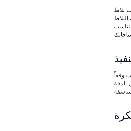
ب بلاط
البلاط
 تناسب
فيذ
 وفقاً
 الدقة
كرة