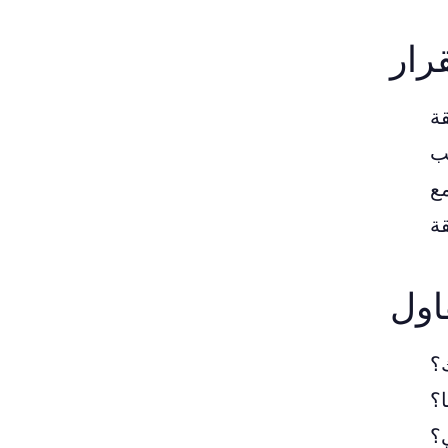
رار
اول
؟
ا؟
؟