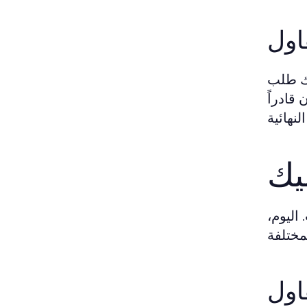
اول
لك طلب
قادراً
يك
اليوم،
اول