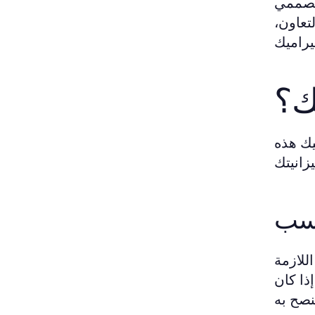
 مصممي
تعاون،
ك؟
يك هذه
اسب
للازمة
ذا كان