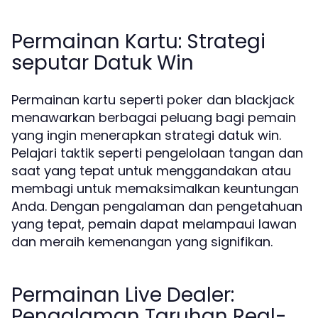
Permainan Kartu: Strategi
seputar Datuk Win
Permainan kartu seperti poker dan blackjack
menawarkan berbagai peluang bagi pemain
yang ingin menerapkan strategi datuk win.
Pelajari taktik seperti pengelolaan tangan dan
saat yang tepat untuk menggandakan atau
membagi untuk memaksimalkan keuntungan
Anda. Dengan pengalaman dan pengetahuan
yang tepat, pemain dapat melampaui lawan
dan meraih kemenangan yang signifikan.
Permainan Live Dealer:
Pengalaman Taruhan Real-