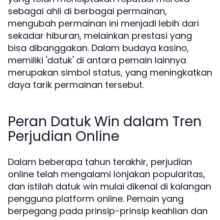
sebagai ahli di berbagai permainan,
mengubah permainan ini menjadi lebih dari
sekadar hiburan, melainkan prestasi yang
bisa dibanggakan. Dalam budaya kasino,
memiliki 'datuk' di antara pemain lainnya
merupakan simbol status, yang meningkatkan
daya tarik permainan tersebut.
Peran Datuk Win dalam Tren
Perjudian Online
Dalam beberapa tahun terakhir, perjudian
online telah mengalami lonjakan popularitas,
dan istilah datuk win mulai dikenal di kalangan
pengguna platform online. Pemain yang
berpegang pada prinsip-prinsip keahlian dan