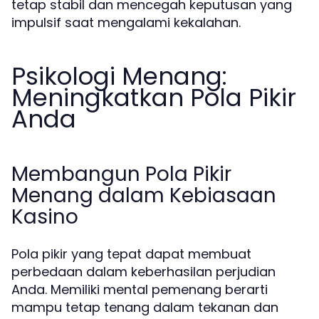
tetap stabil dan mencegah keputusan yang
impulsif saat mengalami kekalahan.
Psikologi Menang:
Meningkatkan Pola Pikir
Anda
Membangun Pola Pikir
Menang dalam Kebiasaan
Kasino
Pola pikir yang tepat dapat membuat
perbedaan dalam keberhasilan perjudian
Anda. Memiliki mental pemenang berarti
mampu tetap tenang dalam tekanan dan