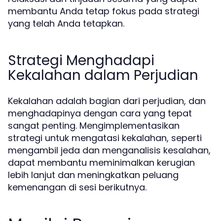
membantu Anda tetap fokus pada strategi
yang telah Anda tetapkan.
Strategi Menghadapi
Kekalahan dalam Perjudian
Kekalahan adalah bagian dari perjudian, dan
menghadapinya dengan cara yang tepat
sangat penting. Mengimplementasikan
strategi untuk mengatasi kekalahan, seperti
mengambil jeda dan menganalisis kesalahan,
dapat membantu meminimalkan kerugian
lebih lanjut dan meningkatkan peluang
kemenangan di sesi berikutnya.