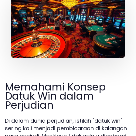
Memahami Konsep
Datuk Win dalam
Perjudian
Di dalam dunia perjudian, istilah "datuk win"
sering kali menjadi pembicaraan di kalangan
para penjudi. Meskipun tidak selalu dipahami