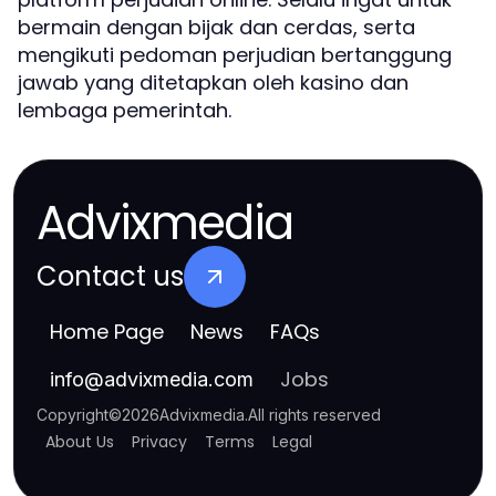
bermain dengan bijak dan cerdas, serta
mengikuti pedoman perjudian bertanggung
jawab yang ditetapkan oleh kasino dan
lembaga pemerintah.
Advixmedia
Contact us
Home Page
News
FAQs
Jobs
info
@
advixmedia.com
Copyright
©
2026
Advixmedia
.
All rights reserved
About Us
Privacy
Terms
Legal