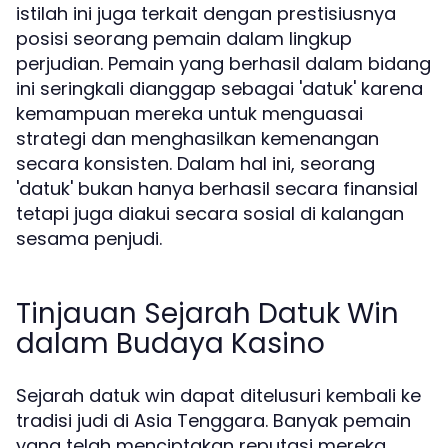
istilah ini juga terkait dengan prestisiusnya
posisi seorang pemain dalam lingkup
perjudian. Pemain yang berhasil dalam bidang
ini seringkali dianggap sebagai 'datuk' karena
kemampuan mereka untuk menguasai
strategi dan menghasilkan kemenangan
secara konsisten. Dalam hal ini, seorang
'datuk' bukan hanya berhasil secara finansial
tetapi juga diakui secara sosial di kalangan
sesama penjudi.
Tinjauan Sejarah Datuk Win
dalam Budaya Kasino
Sejarah datuk win dapat ditelusuri kembali ke
tradisi judi di Asia Tenggara. Banyak pemain
yang telah menciptakan reputasi mereka