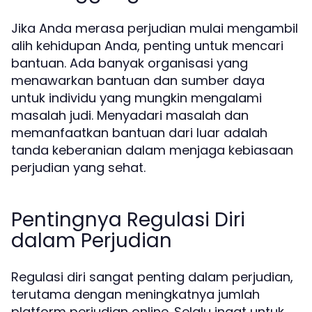
Jika Anda merasa perjudian mulai mengambil
alih kehidupan Anda, penting untuk mencari
bantuan. Ada banyak organisasi yang
menawarkan bantuan dan sumber daya
untuk individu yang mungkin mengalami
masalah judi. Menyadari masalah dan
memanfaatkan bantuan dari luar adalah
tanda keberanian dalam menjaga kebiasaan
perjudian yang sehat.
Pentingnya Regulasi Diri
dalam Perjudian
Regulasi diri sangat penting dalam perjudian,
terutama dengan meningkatnya jumlah
platform perjudian online. Selalu ingat untuk