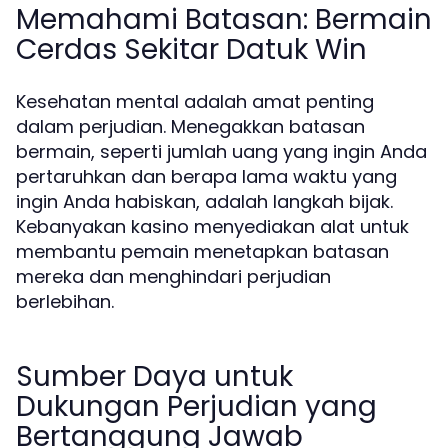
Memahami Batasan: Bermain
Cerdas Sekitar Datuk Win
Kesehatan mental adalah amat penting
dalam perjudian. Menegakkan batasan
bermain, seperti jumlah uang yang ingin Anda
pertaruhkan dan berapa lama waktu yang
ingin Anda habiskan, adalah langkah bijak.
Kebanyakan kasino menyediakan alat untuk
membantu pemain menetapkan batasan
mereka dan menghindari perjudian
berlebihan.
Sumber Daya untuk
Dukungan Perjudian yang
Bertanggung Jawab