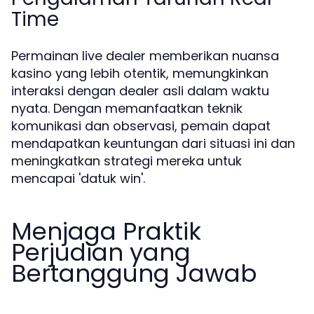
Time
Permainan live dealer memberikan nuansa
kasino yang lebih otentik, memungkinkan
interaksi dengan dealer asli dalam waktu
nyata. Dengan memanfaatkan teknik
komunikasi dan observasi, pemain dapat
mendapatkan keuntungan dari situasi ini dan
meningkatkan strategi mereka untuk
mencapai 'datuk win'.
Menjaga Praktik
Perjudian yang
Bertanggung Jawab