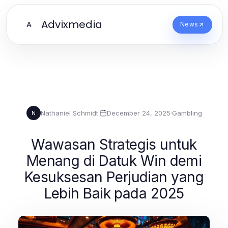
Advixmedia
A
News
Nathaniel Schmidt
·
December 24, 2025
·
Gambling
N
Wawasan Strategis untuk
Menang di Datuk Win demi
Kesuksesan Perjudian yang
Lebih Baik pada 2025