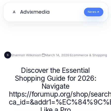
Advixmedia
A
News
Shannon Wilkinson
·
March 14, 2026
·
Ecommerce & Shopping
S
Discover the Essential
Shopping Guide for 2026:
Navigate
https://forumup.org/shop/searc
ca_id=&addr1=%EC%84%9C
Like a Pro