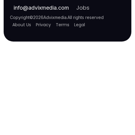
Jobs
info
@
advixmedia.com
Copyright
©
2026
Advixmedia
.
All rights reserved
About Us
Privacy
Terms
Legal